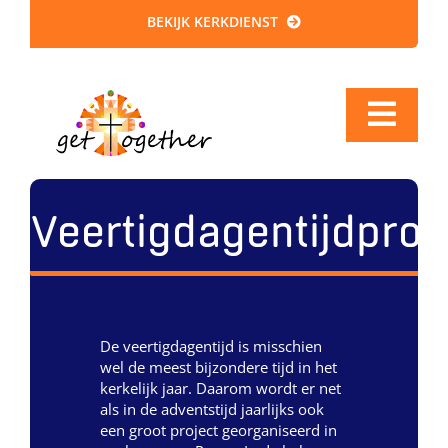
Ga
BEKIJK KERKDIENST
naar
inhoud
Togg
Navi
Home
Nieuws
Veertigdagentijdproj
Visie
Eredienst
De veertigdagentijd is misschien
wel de meest bijzondere tijd in het
Activiteiten
kerkelijk jaar. Daarom wordt er net
als in de adventstijd jaarlijks ook
Terug naar de kerk
een groot project georganiseerd in
site