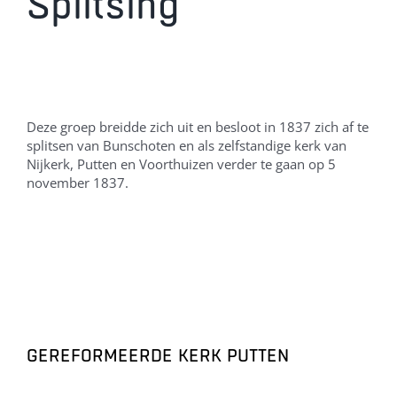
Splitsing
De Diensten
Nieuws
Agenda
De kerk aan de
Deze groep breidde zich uit en besloot in 1837 zich af te
achterstraat
splitsen van Bunschoten en als zelfstandige kerk van
Nijkerk, Putten en Voorthuizen verder te gaan op 5
Wat gebeurt er?
november 1837.
GEREFORMEERDE KERK PUTTEN